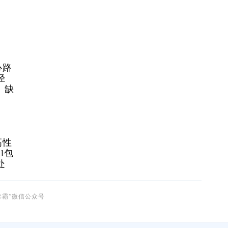
心路
径
。缺
高性
l包
处
毒霸”微信公众号