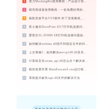
1
墨刀MockingBot使用教程：产品设计协作平台从入门到精通
2
稻壳阅读器使用教程：一款免费好用的全格式电子书与文档阅读神器
3
疯歌音效平台VST插件/补丁安装教程_如何加载插件效果包
4
富士施乐DocuPrint 4517打印机连接问题怎么解决？-金山毒霸
5
爱普生SL-D3000 SR打印机连接问题如何解决？-金山毒霸
6
如何解决ieshims.dll找不到指定文件的问题
7
上古卷轴5：如何解决msvcp140.dll丢失问题
8
计算机丢失steam_api.dll怎么办？解决攻略
9
税控发票开票 MainExecuteS.exe运行错误提示0xc000000d的解决办法
10
系统提示缺失rapi.dll文件的解决方法