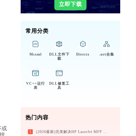
立即下载
常用分类
Msxml
DLL文件下
Directx
.net合集
载
VC++运行
DLL修复工
库
具
热门内容
序或
1
(2026最新)完美解决HP LaserJet MFP M227-M231 PCL.6打印机驱动安装困扰，全面下载安装教程
系统