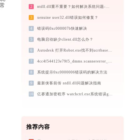
正常
2
ntdll.dll重不重要？如何解决系统问题-金山毒霸
3
xenuine user32.dll错误如何修复？
4
错误码0xc000007b快速解决
5
电脑启动缺少client.dll怎么办？
6
Autodesk 打开Robot.exe找不到ucrtbased.dll怎么办
7
4cc4f544123e79f5_dmms.scannererror_a394.dll下载
8
系统提示0xc0000006错误码的解决方法
9
最新侠客前传 ntdll.dll问题解决指南
10
亿赛通加密程序 watchctrl.exe系统错误gdiplus.dll丢失如何解决
推荐内容
。