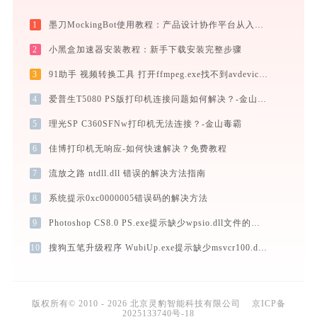
1
墨刀MockingBot使用教程：产品设计协作平台从入门到精通
2
小黑盒加速器安装教程：新手下载安装完整步骤
3
91助手 视频转换工具 打开ffmpeg.exe找不到avdevice-58.dll怎么办
4
爱普生T5080 PS版打印机连接问题如何解决？-金山毒霸
5
理光SP C360SFNw打印机无法连接？-金山毒霸
6
佳博打印机无响应-如何快速解决？免费教程
7
流放之路 ntdll.dll 错误的解决方法指南
8
系统提示0xc0000005错误码的解决方法
9
Photoshop CS8.0 PS.exe提示缺少wpsio.dll文件的解决办法
10
搜狗五笔升级程序 WubiUp.exe提示缺少msvcr100.dll文件的解决办法
版权所有© 2010 - 2026 北京灵豹智能科技有限公司
京ICP备
2025133740号-18