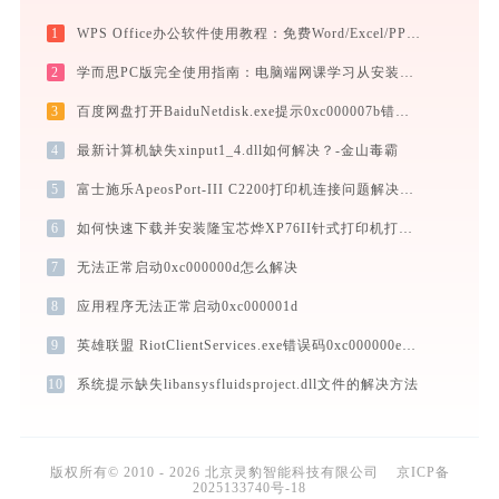
1
WPS Office办公软件使用教程：免费Word/Excel/PPT/PDF一站式高效办公套件
2
学而思PC版完全使用指南：电脑端网课学习从安装到高效上课（2026最新）
3
百度网盘打开BaiduNetdisk.exe提示0xc000007b错误码怎么办
4
最新计算机缺失xinput1_4.dll如何解决？-金山毒霸
5
富士施乐ApeosPort-III C2200打印机连接问题解决方法 - 金山毒霸
6
如何快速下载并安装隆宝芯烨XP76II针式打印机打印机驱动：详细步骤解析
7
无法正常启动0xc000000d怎么解决
8
应用程序无法正常启动0xc000001d
9
英雄联盟 RiotClientServices.exe错误码0xc000000e处理办法
10
系统提示缺失libansysfluidsproject.dll文件的解决方法
版权所有© 2010 - 2026 北京灵豹智能科技有限公司
京ICP备
2025133740号-18