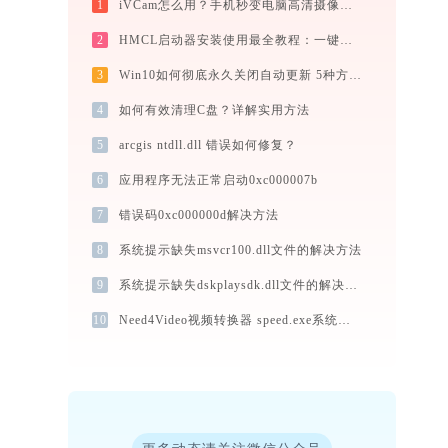
1
iVCam怎么用？手机秒变电脑高清摄像头完整教程（支持WiFi/USB双模式）
2
HMCL启动器安装使用最全教程：一键下载我的世界，轻松搞定Mod与Java配置
3
Win10如何彻底永久关闭自动更新 5种方法教你永久关闭win10自动更新
4
如何有效清理C盘？详解实用方法
5
arcgis ntdll.dll 错误如何修复？
6
应用程序无法正常启动0xc000007b
7
错误码0xc000000d解决方法
8
系统提示缺失msvcr100.dll文件的解决方法
9
系统提示缺失dskplaysdk.dll文件的解决方法
10
Need4Video视频转换器 speed.exe系统错误mfc71.dll丢失如何解决