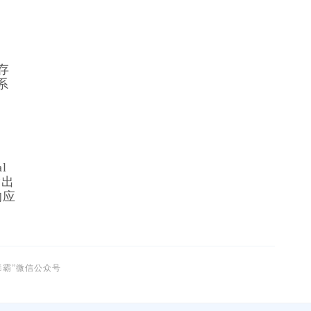
存
系
l 
输出
的应
毒霸”微信公众号