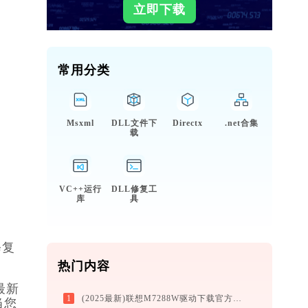
立即下载
常用分类
Msxml
DLL文件下
Directx
.net合集
载
VC++运行
DLL修复工
库
具
修复
热门内容
最新
1
(2025最新)联想M7288W驱动下载官方支持Win10/Win11
当您