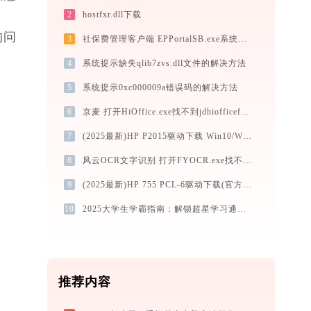
2
hostfxr.dll下载
的问
3
社保费管理客户端 EPPortalSB.exe系统错误modulelib.dll丢失如何解决
4
系统提示缺失qlib7zvs.dll文件的解决方法
5
系统提示0xc000009a错误码的解决方法
6
京麦 打开HiOffice.exe找不到jdhiofficeframe.dll怎么办
7
(2025最新)HP P2015驱动下载 Win10/Win11支持
8
风云OCR文字识别 打开FYOCR.exe找不到userandpayclient.dll怎么办
9
(2025最新)HP 755 PCL-6驱动下载(官方) Win10/Win11支持
10
2025大学生学霸指南：解锁超星学习通电脑版“开挂”级生产力
推荐内容