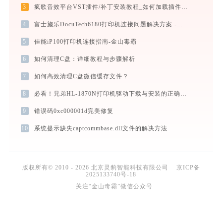
3
疯歌音效平台VST插件/补丁安装教程_如何加载插件效果包
4
富士施乐DocuTech6180打印机连接问题解决方案 -金山毒霸
5
佳能iP100打印机连接指南-金山毒霸
6
如何清理C盘：详细教程与步骤解析
7
如何高效清理C盘微信缓存文件？
8
必看！兄弟HL-1870N打印机驱动下载与安装的正确姿势
9
错误码0xc000001d完美修复
10
系统提示缺失captcommbase.dll文件的解决方法
版权所有© 2010 - 2026 北京灵豹智能科技有限公司
京ICP备
2025133740号-18
关注“金山毒霸”微信公众号