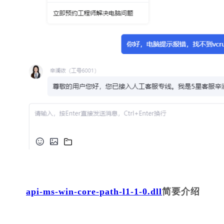
api-ms-win-core-path-l1-1-0.dll
简要介绍