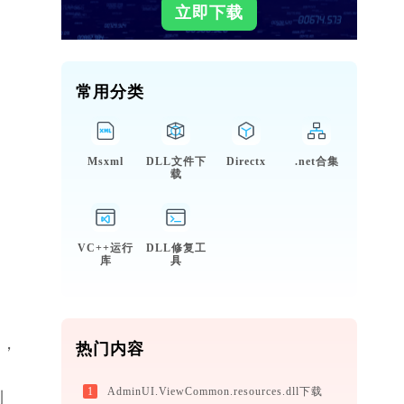
立即下载
常用分类
Msxml
DLL文件下
Directx
.net合集
载
VC++运行
DLL修复工
库
具
如，
热门内容
1
AdminUI.ViewCommon.resources.dll下载
制