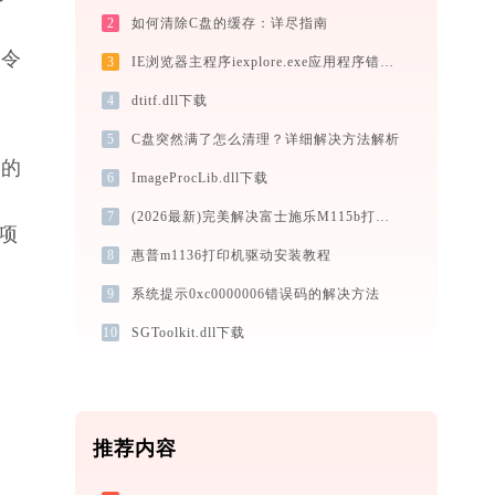
2
如何清除C盘的缓存：详尽指南
命令
3
IE浏览器主程序iexplore.exe应用程序错误0xc0000008解决方法
4
dtitf.dll下载
5
C盘突然满了怎么清理？详细解决方法解析
致的
6
ImageProcLib.dll下载
7
(2026最新)完美解决富士施乐M115b打印机驱动安装困扰，全面下载安装教程
选项
8
惠普m1136打印机驱动安装教程
9
系统提示0xc0000006错误码的解决方法
10
SGToolkit.dll下载
推荐内容