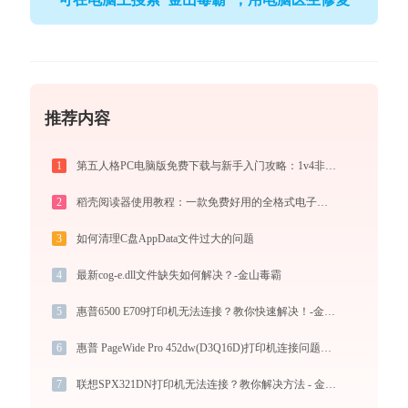
推荐内容
1
第五人格PC电脑版免费下载与新手入门攻略：1v4非对称竞技的极致体验
2
稻壳阅读器使用教程：一款免费好用的全格式电子书与文档阅读神器
3
如何清理C盘AppData文件过大的问题
4
最新cog-e.dll文件缺失如何解决？-金山毒霸
5
惠普6500 E709打印机无法连接？教你快速解决！-金山毒霸
6
惠普 PageWide Pro 452dw(D3Q16D)打印机连接问题如何解决？-金山毒霸
7
联想SPX321DN打印机无法连接？教你解决方法 - 金山毒霸