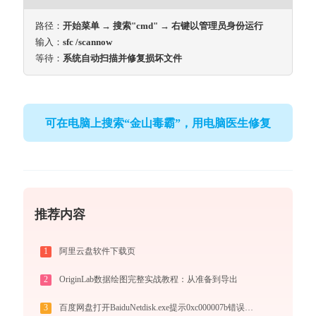
路径：
开始菜单 → 搜索"cmd" → 右键以管理员身份运行
输入：
sfc /scannow
等待：
系统自动扫描并修复损坏文件
可在电脑上搜索“金山毒霸”，用电脑医生修复
推荐内容
1
阿里云盘软件下载页
2
OriginLab数据绘图完整实战教程：从准备到导出
3
百度网盘打开BaiduNetdisk.exe提示0xc000007b错误码怎么办