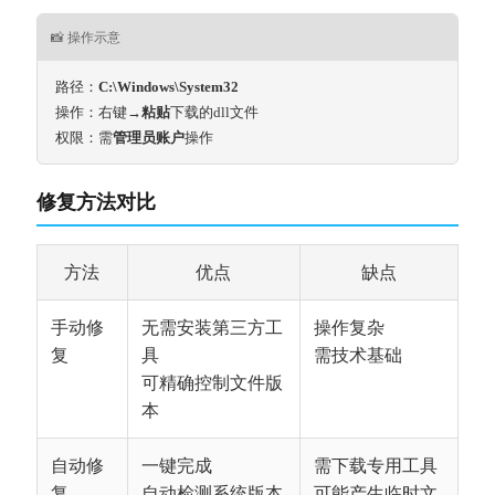
📸 操作示意
路径：
C:\Windows\System32
操作：右键→
粘贴
下载的dll文件
权限：需
管理员账户
操作
修复方法对比
方法
优点
缺点
手动修
无需安装第三方工
操作复杂
复
具
需技术基础
可精确控制文件版
本
自动修
一键完成
需下载专用工具
复
自动检测系统版本
可能产生临时文