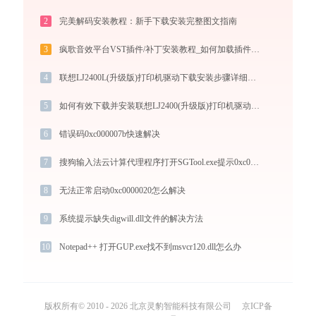
2
完美解码安装教程：新手下载安装完整图文指南
3
疯歌音效平台VST插件/补丁安装教程_如何加载插件效果包
4
联想LJ2400L(升级版)打印机驱动下载安装步骤详细解析，让安装更简单
5
如何有效下载并安装联想LJ2400(升级版)打印机驱动？全方位指导手册
6
错误码0xc000007b快速解决
7
搜狗输入法云计算代理程序打开SGTool.exe提示0xc0000096错误码怎么办
8
无法正常启动0xc0000020怎么解决
9
系统提示缺失digwill.dll文件的解决方法
10
Notepad++ 打开GUP.exe找不到msvcr120.dll怎么办
版权所有© 2010 - 2026 北京灵豹智能科技有限公司
京ICP备