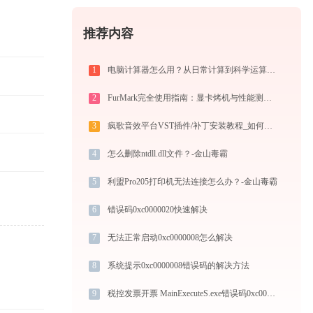
推荐内容
1
电脑计算器怎么用？从日常计算到科学运算的完全指南（附隐藏功能）
2
FurMark完全使用指南：显卡烤机与性能测试从入门到精通（2026最新）
3
疯歌音效平台VST插件/补丁安装教程_如何加载插件效果包
4
怎么删除ntdll.dll文件？-金山毒霸
5
利盟Pro205打印机无法连接怎么办？-金山毒霸
6
错误码0xc0000020快速解决
7
无法正常启动0xc0000008怎么解决
8
系统提示0xc0000008错误码的解决方法
9
税控发票开票 MainExecuteS.exe错误码0xc000000d处理办法