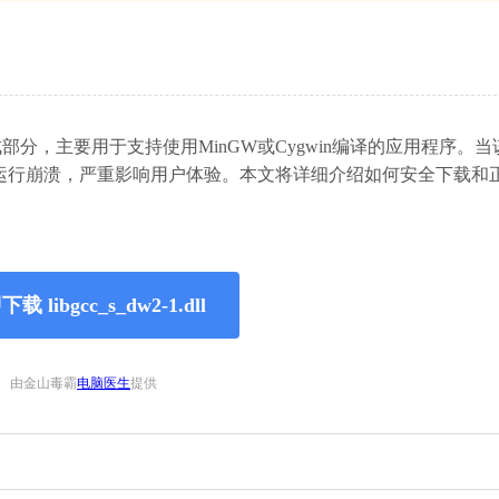
部分，主要用于支持使用MinGW或Cygwin编译的应用程序。当
运行崩溃，严重影响用户体验。本文将详细介绍如何安全下载和
载 libgcc_s_dw2-1.dll
由金山毒霸
电脑医生
提供