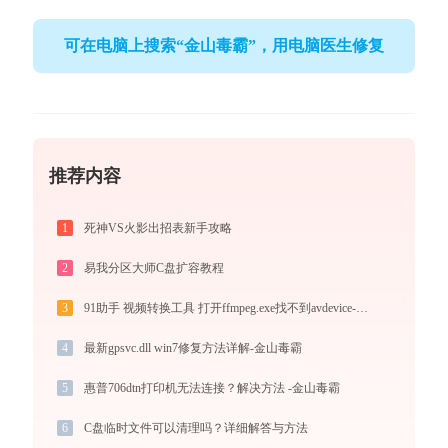
可在电脑上搜索“金山毒霸”，用电脑医生修复
推荐内容
1
死神VS火影出招表新手攻略
2
易我分区大师C盘扩容教程
3
91助手 视频转换工具 打开ffmpeg.exe找不到avdevice-58.dll怎么办
4
最新gpsvc.dll win7修复方法详解-金山毒霸
5
惠普706dtn打印机无法连接？解决方法 -金山毒霸
6
C盘临时文件可以清理吗？详细解答与方法