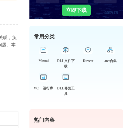
立即下载
常用分类
关联，负
问题。本
Msxml
DLL文件下
Directx
.net合集
载
VC++运行库
DLL修复工
具
热门内容