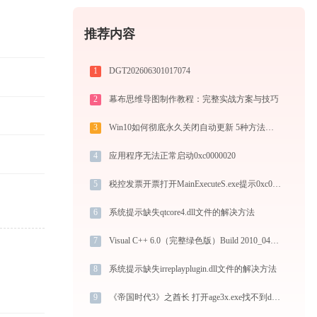
推荐内容
1
DGT202606301017074
2
幕布思维导图制作教程：完整实战方案与技巧
3
Win10如何彻底永久关闭自动更新 5种方法教你永久关闭win10自动更新
4
应用程序无法正常启动0xc0000020
5
税控发票开票打开MainExecuteS.exe提示0xc000000d错误码怎么办
6
系统提示缺失qtcore4.dll文件的解决方法
7
Visual C++ 6.0（完整绿色版）Build 2010_04_03 1.exe系统错误steam_api.dll丢失如何解决
8
系统提示缺失irreplayplugin.dll文件的解决方法
9
《帝国时代3》之酋长 打开age3x.exe找不到deformerdll怎么办