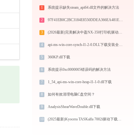
1
系统提示缺失steam_api64.dll文件的解决方法
2
97F41EB0C2BC3184E8550DDEA366EA481EAF4A58.dll下载
3
(2026最新)完美解决中盈NX-350打印机驱动安装困扰，全面下载安装教程
4
api-ms-win-core-synch-l1-2-0.DLL下载安装全攻略 - 官方免费32/64位系统修复指南
5
360KP.dll下载
6
系统提示0xc0000005错误码的解决方法
7
1_54_api-ms-win-core-heap-l1-1-0.dll下载
8
如何有效清理电脑C盘空间？
9
AnalysisShearWaveDouble.dll下载
10
(2025最新)Kyocera TASKalfa 7002i驱动下载（Win10/Win11）图文安装教程