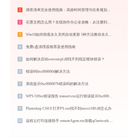
1
滴答清单完全使用指南：高效时间管理与任务规划工具，让你的每一天井井有条
2
石墨文档怎么用？在线协作办公全攻略：从注册到团队高效协同
3
Win10如何彻底永久关闭自动更新 5种方法教你永久关闭win10自动更新
4
免费c盘清理器推荐及使用指南
5
如何解决启动werconcpl.dll找不到指定模块错误？
6
错误码0xc000000d解决方法
7
系统提示0xc000007b错误码的解决方法
8
WPS Office错误报告 transerr.exe运行错误提示0xc000000d的解决办法
9
Photoshop CS8.0 打开PS.exe找不到msvcr100.dll怎么办
10
远程云打印连接助手 remoteAgent.exe加载qt5network.dll文件丢失处理办法