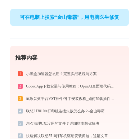
可在电脑上搜索“金山毒霸”，用电脑医生修复
推荐内容
1
小黑盒加速器怎么用？完整实战教程与方案
2
Codex App下载安装与使用教程：OpenAI桌面端代码助手从入门到高效协作
3
疯歌音效平台VST插件/补丁安装教程_如何加载插件效果包
4
联想LJ3010A打印机连接失败怎么办？-金山毒霸
5
怎么清理C盘没用的文件？详细指南教你解决
6
快速解决联想5510打印机驱动安装问题，这篇文章告诉你方法