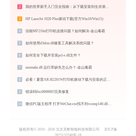
2
我的世界新手入门完全指南：从下载安装到生存第一天，一篇讲透
3
HP LaserJet 1020 Plus驱动下载(官方Win10/Win11)
4
佳能MF216n打印机连接问题？如何解决-金山毒霸
5
如何使用d3drm.dll修复工具解决系统问题？
6
如何安全下载并安装pcl-e.dll文件？
7
normaliz.dll 运行库缺失怎么办？-金山毒霸
8
必看！夏普AR-B2201W打印机驱动下载与安装的正确姿势
9
错误码0xc0000005完美修复
10
微信PC版主程序 打开WeChat.exe找不到vcomp140.dll怎么办
版权所有© 2010 - 2026 北京灵豹智能科技有限公司
京ICP备
2025133740号-18