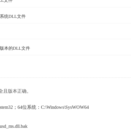
L文件
系统DLL文件
版本的DLL文件
源安全且版本正确。
em32；64位系统：C:\Windows\SysWOW64
ms.dll.bak