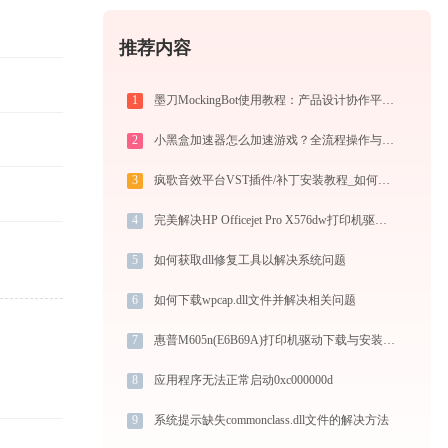
推荐内容
1
墨刀MockingBot使用教程：产品设计协作平台从入门到精通
2
小黑盒加速器怎么加速游戏？全流程操作与节点选择指南
3
疯歌音效平台VST插件/补丁安装教程_如何加载插件效果包
4
完美解决HP Officejet Pro X576dw打印机驱动安装困扰，全面下载安装教程
5
如何获取dll修复工具以解决系统问题
6
如何下载wpcap.dll文件并解决相关问题
7
惠普M605n(E6B69A)打印机驱动下载与安装教程：新手也能轻松搞定
8
应用程序无法正常启动0xc000000d
9
系统提示缺失commonclass.dll文件的解决方法