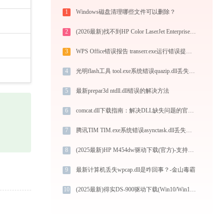
1
Windows磁盘清理哪些文件可以删除？
2
(2026最新)找不到HP Color LaserJet Enterprise cm4549打印机驱动？这篇全面下载安装指南帮到你
3
WPS Office错误报告 transerr.exe运行错误提示0xc000000d的解决办法
4
光明flash工具 tool.exe系统错误quazip.dll丢失如何解决
5
最新prepar3d ntdll.dll错误的解决方法
6
comcat.dll下载指南：解决DLL缺失问题的官方免费方案（32/64位系统适用）
7
腾讯TIM TIM.exe系统错误asynctask.dll丢失如何解决
8
(2025最新)HP M454dw驱动下载(官方)-支持Win10/Win11
9
最新计算机丢失wpcap.dll是咋回事？-金山毒霸
10
(2025最新)得实DS-900驱动下载(Win10/Win11)及图文安装教程