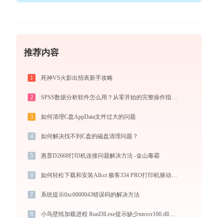
推荐内容
1
死神VS火影出招表新手攻略
2
SPSS数据分析软件怎么用？从零开始的完整操作指南（附实战案例）
3
如何清理C盘AppData文件过大的问题
4
如何解决找不到C盘的磁盘清理问题？
5
惠普D2668打印机连接问题解决方法 -金山毒霸
6
如何轻松下载和安装Allcct 极客334 PRO打印机驱动？跟着这篇指南走
7
系统提示0xc0000043错误码的解决方法
8
小鸟壁纸加载进程 RunDll.exe提示缺少msvcr100.dll文件的解决办法