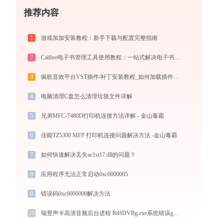
推荐内容
1
游戏加加安装教程：新手下载与配置完整指南
2
Calibre电子书管理工具使用教程：一站式解决电子书格式转换、元数据管理与设备同步
3
疯歌音效平台VST插件/补丁安装教程_如何加载插件效果包
4
电脑清理C盘怎么清理垃圾文件详解
5
兄弟MFC-7480D打印机连接方法详解 - 金山毒霸
6
佳能TZ5300 MFP 打印机连接问题解决方法 -金山毒霸
7
如何快速解决丢失ac1st17.dll的问题？
8
应用程序无法正常启动0xc0000005
9
错误码0xc0000006解决方法
10
瑞昱声卡高清音频后台进程 RtHDVBg.exe系统错误gdiplus.dll丢失如何解决