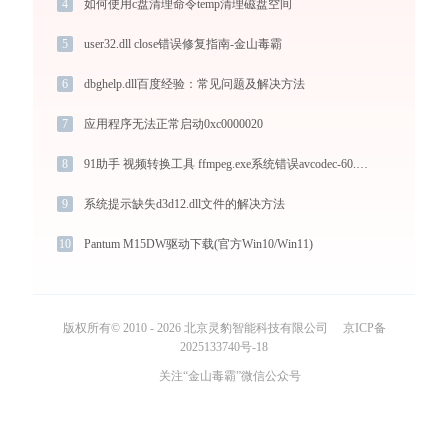
4
如何使用c盘清理命令temp清理磁盘空间
5
user32.dll close错误修复指南-金山毒霸
6
dbghelp.dll百度经验：常见问题及解决方法
7
应用程序无法正常启动0xc0000020
8
91助手 视频转换工具 ffmpeg.exe系统错误avcodec-60.dll丢失如何解决
9
系统提示缺失d3d12.dll文件的解决方法
10
Pantum M15DW驱动下载(官方Win10/Win11)
版权所有© 2010 - 2026 北京灵豹智能科技有限公司
京ICP备
2025133740号-18
关注“金山毒霸”微信公众号