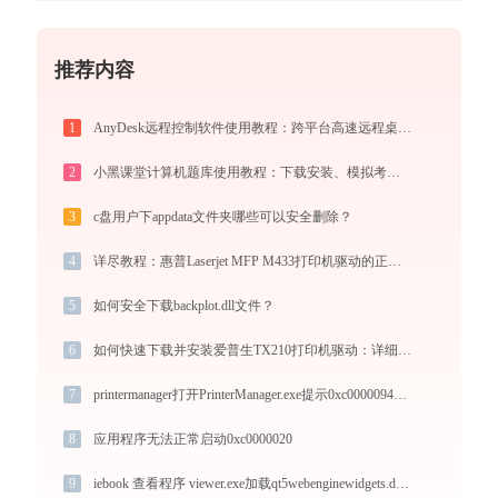
推荐内容
1
AnyDesk远程控制软件使用教程：跨平台高速远程桌面连接完全指南
2
小黑课堂计算机题库使用教程：下载安装、模拟考试与高效刷题全攻略
3
c盘用户下appdata文件夹哪些可以安全删除？
4
详尽教程：惠普Laserjet MFP M433打印机驱动的正确下载与安装方式
5
如何安全下载backplot.dll文件？
6
如何快速下载并安装爱普生TX210打印机驱动：详细步骤解析
7
printermanager打开PrinterManager.exe提示0xc0000094错误码怎么办
8
应用程序无法正常启动0xc0000020
9
iebook 查看程序 viewer.exe加载qt5webenginewidgets.dll文件丢失处理办法