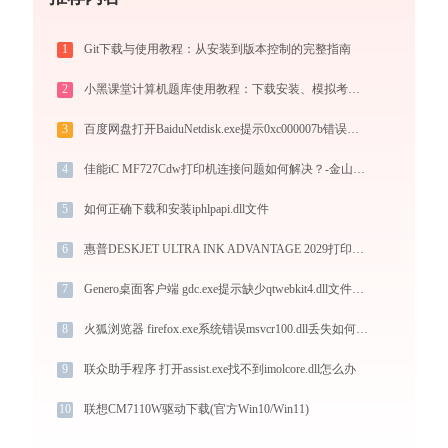
1
Git下载与使用教程：从安装到版本控制的完整指南
2
小黑课堂计算机题库使用教程：下载安装、模拟考试与高效刷题全攻略
3
百度网盘打开BaiduNetdisk.exe提示0xc000007b错误码怎么办
4
佳能iC MF727Cdw打印机连接问题如何解决？-金山毒霸
5
如何正确下载和安装iphlpapi.dll文件
6
惠普DESKJET ULTRA INK ADVANTAGE 2029打印机驱动下载安装全程指导，轻松解决打印问题
7
Genero桌面客户端 gdc.exe提示缺少qtwebkit4.dll文件的解决办法
8
火狐浏览器 firefox.exe系统错误msvcr100.dll丢失如何解决
9
联众助手程序 打开assist.exe找不到imolcore.dll怎么办
10
联想CM7110W驱动下载(官方Win10/Win11)