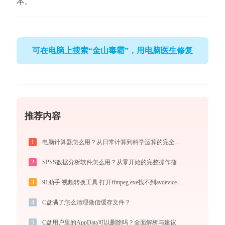
本。
可在电脑上搜索“金山毒霸”，用电脑医生修复
推荐内容
1
电脑计算器怎么用？从日常计算到科学运算的完全指南（附隐藏功能）
2
SPSS数据分析软件怎么用？从零开始的完整操作指南（附实战案例）
3
91助手 视频转换工具 打开ffmpeg.exe找不到avdevice-58.dll怎么办
4
C盘满了怎么清理微信缓存文件？
5
C盘用户里的AppData可以删除吗？全面解析与建议