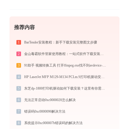
推荐内容
1
BarTender安装教程：新手下载安装完整图文步骤
2
金山毒霸软件管家使用教程：一站式软件下载安装管理，让电脑始终保持最佳状态
3
91助手 视频转换工具 打开ffmpeg.exe找不到avdevice-58.dll怎么办
4
HP LaserJet MFP M129-M134 PCLm.S打印机驱动安装全攻略：从下载到安装完全教程
5
东芝dp-1800打印机驱动如何下载安装？这里有你需要的所有信息
6
无法正常启动0xc0000020怎么解决
7
错误码0xc0000096解决方法
8
系统提示0xc000007b错误码的解决方法