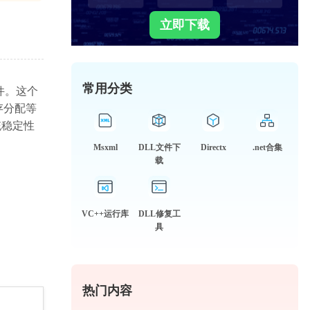
立即下载
常用分类
心文件。这个
内存分配等
统稳定性
Msxml
DLL文件下
Directx
.net合集
载
VC++运行库
DLL修复工
具
热门内容