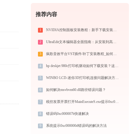
推荐内容
1
NVIDIA控制面板安装教程：新手下载安装完整指南
2
UltraEdit文本编辑器全面指南：从安装到高级技巧一篇就够（附快捷键大全）
3
疯歌音效平台VST插件/补丁安装教程_如何加载插件效果包
4
hp deskjet 980c打印机驱动如何下载安装？这里有你需要的所有信息
5
WINBO LCD-迷你3D打印机连接问题解决方法 - 金山毒霸
6
如何解决msvbvm60.dll路径错误问题？
7
税控发票开票打开MainExecuteS.exe提示0xc000000d错误码怎么办
8
错误码0xc000007b快速解决
9
系统提示0xc000000d错误码的解决方法