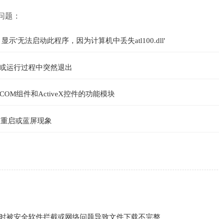
下问题：
'无法启动此程序，因为计算机中丢失atl100.dll'
溃或运行过程中突然退出
M组件和ActiveX控件的功能模块
xe重启或蓝屏现象
10运行库时被安全软件拦截或网络问题导致文件下载不完整