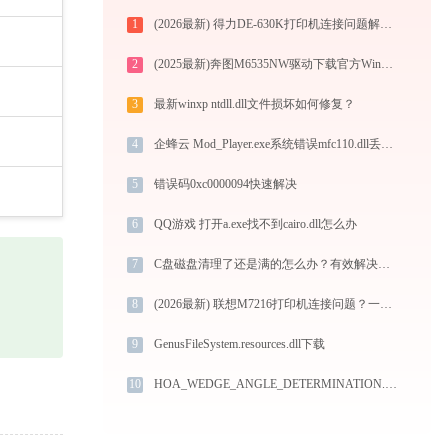
1
(2026最新) 得力DE-630K打印机连接问题解决方法 - 金山毒霸
2
(2025最新)奔图M6535NW驱动下载官方Win10/Win11
3
最新winxp ntdll.dll文件损坏如何修复？
4
企蜂云 Mod_Player.exe系统错误mfc110.dll丢失如何解决
5
错误码0xc0000094快速解决
6
QQ游戏 打开a.exe找不到cairo.dll怎么办
7
C盘磁盘清理了还是满的怎么办？有效解决方法解析
8
(2026最新) 联想M7216打印机连接问题？一招搞定！-金山毒霸
9
GenusFileSystem.resources.dll下载
10
HOA_WEDGE_ANGLE_DETERMINATION.dll下载