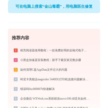
可在电脑上搜索“金山毒霸”，用电脑医生修复
推荐内容
1
稻壳阅读器使用教程：一款免费好用的全格式电子书与文档阅读神器
2
小黑盒加速器安装教程：新手下载安装完整步骤
3
如何清理C盘AppData文件过大的问题
4
柯尼卡美能达magicolor 5440DL打印机连接问题解决方法 -金山毒霸
5
错误码0xc000007b快速解决
6
企业微信 WXWork.exe系统错误msvcr100.dll丢失如何解决