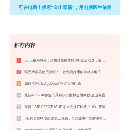
可在电脑上搜索“金山毒霸”，用电脑医生修复
推荐内容
1
Rufus使用教程：超快速度制作纯净U盘启动盘，装机必备免费工具
2
稻壳阅读器使用教程：一款免费好用的全格式电子书与文档阅读神器
3
如何清理C盘AppData文件过大的问题
4
最新dcrf32.dll修复工具解决方案和使用教程-金山毒霸
5
爱普生ME OFFICE 85ND怎么连接打印机？-金山毒霸
6
win10英雄联盟dll修复工具箱：全面故障排查解决方案-金山毒霸
7
win10 msvcr110.dll丢失如何修复？-金山毒霸