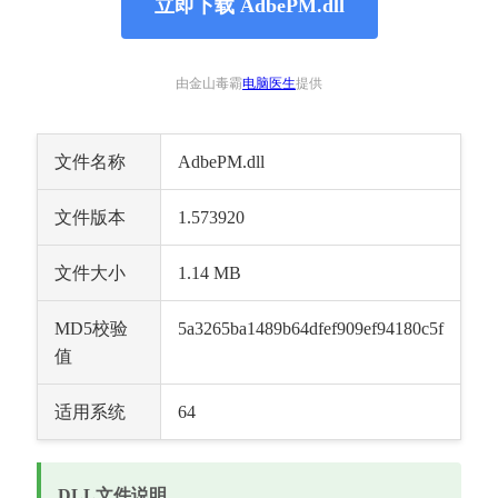
立即下载 AdbePM.dll
由金山毒霸
电脑医生
提供
文件名称
AdbePM.dll
文件版本
1.573920
文件大小
1.14 MB
MD5校验
5a3265ba1489b64dfef909ef94180c5f
值
适用系统
64
DLL文件说明