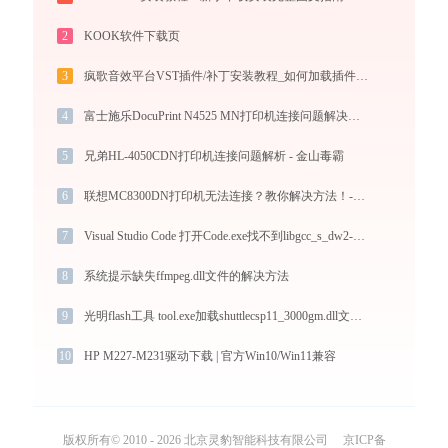
2
KOOK软件下载页
3
疯歌音效平台VST插件/补丁安装教程_如何加载插件效果包
4
富士施乐DocuPrint N4525 MN打印机连接问题解决方法-金山毒霸
5
兄弟HL-4050CDN打印机连接问题解析 - 金山毒霸
6
联想MC8300DN打印机无法连接？教你解决方法！-金山毒霸
7
Visual Studio Code 打开Code.exe找不到libgcc_s_dw2-1.dll怎么办
8
系统提示缺失ffmpeg.dll文件的解决方法
9
光明flash工具 tool.exe加载shuttlecsp11_3000gm.dll文件丢失处理办法
10
HP M227-M231驱动下载 | 官方Win10/Win11兼容
版权所有© 2010 - 2026 北京灵豹智能科技有限公司
京ICP备