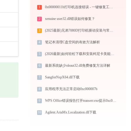
1
0x00000011b打印机连接错误 - 一键修复工具下载
2
xenuine user32.dll错误如何修复？
3
(2025最新)兄弟7080D打印机驱动安装与常见问题权威指南（官方工程师解读）
4
笔记本清理C盘空间的有效方法解析
5
(2026最新)如何轻松下载和安装柯尼卡美能达MagiColor 2350打印机驱动？跟着这篇指南走
6
最新系统缺少oleaut32.dll免费修复方法详解
7
SangforNspX64.dll下载
8
应用程序无法正常启动0xc000007b
9
WPS Office错误报告打开transerr.exe提示0xc000000d错误码怎么办
10
Agilent.AriaMx.Localization.dll下载