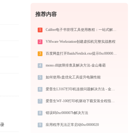
推荐内容
1
Calibre电子书管理工具使用教程：一站式解决电子书格式转换、元数据管理与设备同步
2
VMware Workstation创建虚拟机完整实战教程
3
百度网盘打开BaiduNetdisk.exe提示0xc000007b错误码怎么办
4
mono.dll故障排查及解决方法-金山毒霸
5
如何使用c盘优化工具提升电脑性能
6
爱普生L3167打印机连接问题解决方法 - 金山毒霸
7
爱普生WF-100打印机驱动下载安装全程指导，轻松解决打印问题
8
错误码0xc000007b解决方法
目录
9
应用程序无法正常启动0xc0000020