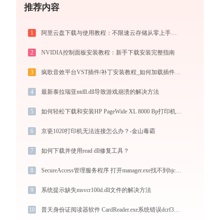
推荐内容
1
阿里云盘下载与使用教程：不限速云存储从零上手全指南
2
NVIDIA控制面板安装教程：新手下载安装完整指南
3
疯歌音效平台VST插件/补丁安装教程_如何加载插件效果包
4
最新泰拉瑞亚ntdll.dll导致游戏崩溃的解决方法
5
如何轻松下载和安装HP PageWide XL 8000 Bp打印机驱动？跟着这篇指南走
6
京瓷1020打印机无法连接怎么办？-金山毒霸
7
如何下载并使用read dll修复工具？
8
SecureAccess管理服务程序 打开manager.exe找不到bjca_api.dll怎么办
9
系统提示缺失msvcr100d.dll文件的解决方法
10
普天身份证阅读器软件 CardReader.exe系统错误dcrf32.dll丢失如何解决