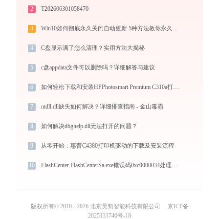
2
T202606301058470
3
Win10如何彻底永久关闭自动更新 5种方法教你永久关闭win10自动更新
4
C盘显示满了怎么清理？实用方法大揭秘
5
c盘appdata文件可以删除吗？详细解答与建议
6
如何轻松下载和安装HPPhotosmart Premium C310a打印机驱动？跟着这篇指南走
7
ntdll.dll缺失如何解决？详细排查指南 - 金山毒霸
8
如何解决dbghelp.dll无法打开的问题？
9
从零开始：惠普C4380打印机驱动的下载及安装流程
10
FlashCenter FlashCenterSa.exe错误码0xc0000034处理办法
版权所有© 2010 - 2026 北京灵豹智能科技有限公司
京ICP备
2025133740号-18