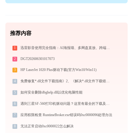
推荐内容
1
迅雷影音使用完全指南：AI海报墙、多网盘直放、跨端同步，不止于播放器
2
DGT202606301017073
3
HP LaserJet 1020 Plus驱动下载(官方Win10/Win11)
4
免费修复*.dll文件下载指南》2、《解决*.dll文件下载错误的有效方法
5
如何安全删除dbghelp.dll以优化电脑性能
6
遇到三星SF-560打印机驱动问题？这里有最全的下载及安装指导
7
应用权限检查 RuntimeBroker.exe错误码0xc0000096处理办法
8
无法正常启动0xc0000022怎么解决