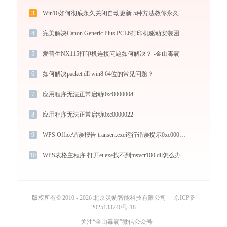
3
Win10如何彻底永久关闭自动更新 5种方法教你永久关闭win10自动更新
4
完美解决Canon Generic Plus PCL6打印机驱动安装困扰，全面下载安装教程
5
爱普生NX115打印机连接问题如何解决？ -金山毒霸
6
如何解决packet.dll win8 64位的常见问题？
7
应用程序无法正常启动0xc000000d
8
应用程序无法正常启动0xc0000022
9
WPS Office错误报告 transerr.exe运行错误提示0xc000000d的解决办法
10
WPS表格主程序 打开et.exe找不到msvcr100.dll怎么办
版权所有© 2010 - 2026 北京灵豹智能科技有限公司
京ICP备
2025133740号-18
关注“金山毒霸”微信公众号