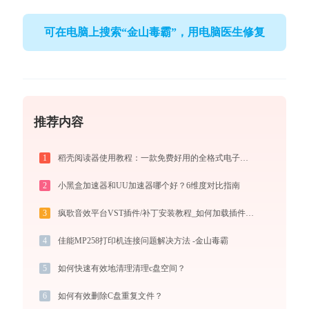
可在电脑上搜索“金山毒霸”，用电脑医生修复
推荐内容
1
稻壳阅读器使用教程：一款免费好用的全格式电子书与文档阅读神器
2
小黑盒加速器和UU加速器哪个好？6维度对比指南
3
疯歌音效平台VST插件/补丁安装教程_如何加载插件效果包
4
佳能MP258打印机连接问题解决方法 -金山毒霸
5
如何快速有效地清理清理c盘空间？
6
如何有效删除C盘重复文件？