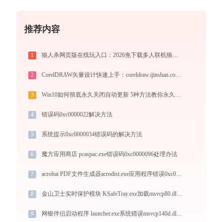
推荐内容
1
狼人杀网页版在线玩入口：2026免下载多人联机狼人杀，新手实战晋级攻略
2
CorelDRAW矢量设计快速上手：coreldraw.ijinshan.com 安全绿色安装与核心技巧
3
Win10如何彻底永久关闭自动更新 5种方法教你永久关闭win10自动更新
4
错误码0xc0000022解决方法
5
系统提示0xc0000034错误码的解决方法
6
魔方应用商店 pcaspac.exe错误码0xc0000096处理办法
7
acrobat PDF文件生成器acrodist.exe应用程序错误0xc0000006解决方法
8
金山卫士实时保护模块 KSafeTray.exe加载msvcp80.dll文件丢失处理办法
9
网银伴侣启动程序 launcher.exe系统错误msvcp140d.dll丢失如何解决