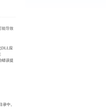
可能导致
DLL应
在
原始错误提
确目录中。