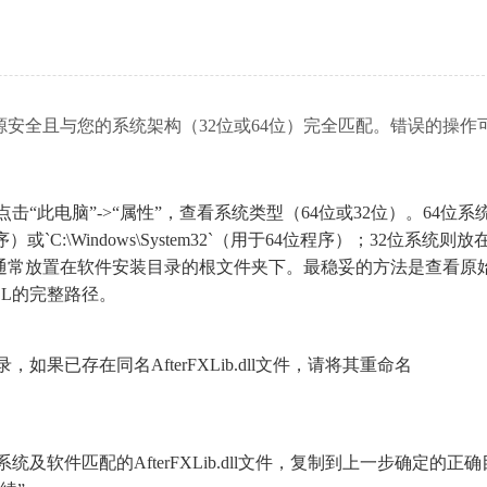
源安全且与您的系统架构（32位或64位）完全匹配。错误的操作
此电脑”->“属性”，查看系统类型（64位或32位）。64位系统
程序）或`C:\Windows\System32`（用于64位程序）；32位系统则放
ter Effects，通常放置在软件安装目录的根文件夹下。最稳妥的方法是查看
L的完整路径。
果已存在同名AfterFXLib.dll文件，请将其重命名
。
软件匹配的AfterFXLib.dll文件，复制到上一步确定的正