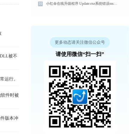
10
小红伞在线升级程序 Update.exe系统错误msvcp140.dll丢失如何解决
致
更多动态请关注微信公众号
请使用微信“扫一扫”
DLL被不
正常运行。
他软件时被
文件版本冲