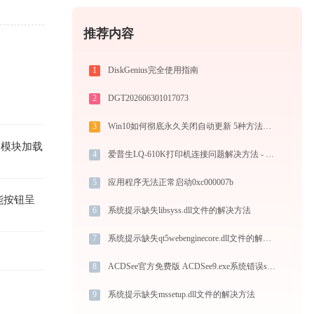
推荐内容
1
DiskGenius完全使用指南
2
DGT202606301017073
3
Win10如何彻底永久关闭自动更新 5种方法教你永久关闭win10自动更新
关模块加载
4
爱普生LQ-610K打印机连接问题解决方法 - 金山毒霸
5
应用程序无法正常启动0xc000007b
能按钮呈
6
系统提示缺失libsyss.dll文件的解决方法
7
系统提示缺失qt5webenginecore.dll文件的解决方法
8
ACDSee官方免费版 ACDSee9.exe系统错误shellintmgr31.dll丢失如何解决
9
系统提示缺失mssetup.dll文件的解决方法