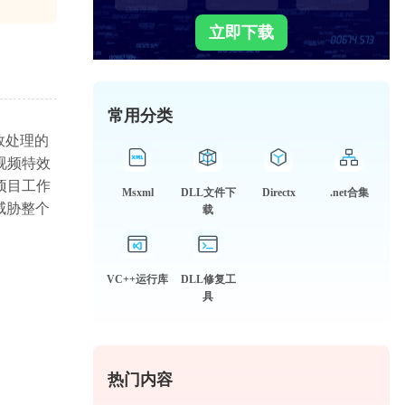
立即下载
常用分类
特效处理的
种视频特效
致项目工作
Msxml
DLL文件下
Directx
.net合集
威胁整个
载
VC++运行库
DLL修复工
具
热门内容