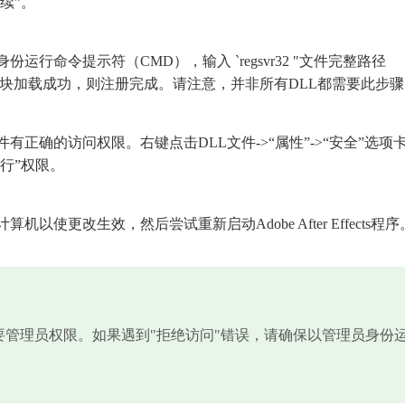
续”。
运行命令提示符（CMD），输入 `regsvr32 "文件完整路径
果系统提示模块加载成功，则注册完成。请注意，并非所有DLL都需要此步
有正确的访问权限。右键点击DLL文件->“属性”->“安全”选项
执行”权限。
使更改生效，然后尝试重新启动Adobe After Effects程序
需要管理员权限。如果遇到"拒绝访问"错误，请确保以管理员身份