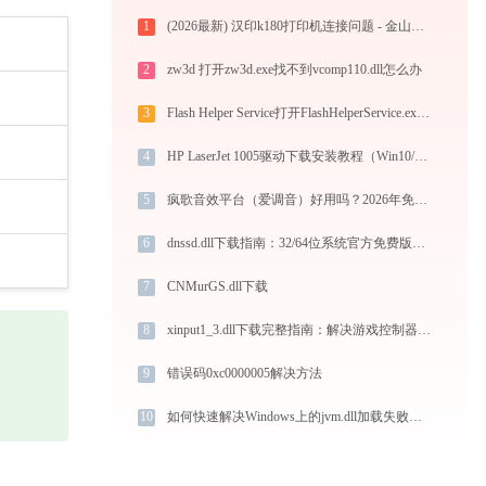
1
(2026最新) 汉印k180打印机连接问题 - 金山毒霸
2
zw3d 打开zw3d.exe找不到vcomp110.dll怎么办
3
Flash Helper Service打开FlashHelperService.exe提示0xc000001d错误码怎么办
4
HP LaserJet 1005驱动下载安装教程（Win10/Win11兼容）
5
疯歌音效平台（爱调音）好用吗？2026年免费变声软件下载与功能详解
6
dnssd.dll下载指南：32/64位系统官方免费版获取与安装教程
7
CNMurGS.dll下载
8
xinput1_3.dll下载完整指南：解决游戏控制器缺失问题｜官方免费32/64位版本
9
错误码0xc0000005解决方法
10
如何快速解决Windows上的jvm.dll加载失败问题？