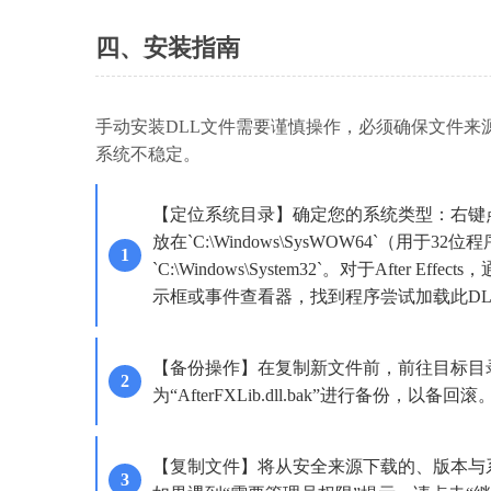
四、安装指南
手动安装DLL文件需要谨慎操作，必须确保文件来
系统不稳定。
【定位系统目录】确定您的系统类型：右键点击“
放在`C:\Windows\SysWOW64`（用于32位
`C:\Windows\System32`。对于Af
示框或事件查看器，找到程序尝试加载此DL
【备份操作】在复制新文件前，前往目标目录，如
为“AfterFXLib.dll.bak”进行备份，以备回滚
【复制文件】将从安全来源下载的、版本与系统及