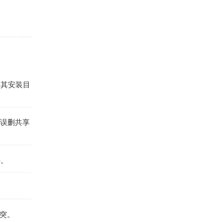
份其安装目
防误删共享
件。
冲突。