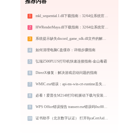
推荐内容
1
mkl_sequential.1.dll下载指南：32/64位系统官方免费版，解决DLL缺失问题
2
HWRenderMaya.dll下载指南：32/64位系统官方免费版，解决DLL缺失问题
3
系统提示缺失discord_game_sdk.dll文件的解决方法
4
如何清理电脑C盘缓存：详细步骤指南
5
弘瑞Z500PLUS打印机快速连接指南-金山毒霸
6
DirectX修复：解决游戏启动问题的指南
7
WMIC.exe错误：api-ms-win-crt-runtime丢失如何修复？
8
必看！爱普生M2148打印机驱动下载与安装的正确姿势
9
WPS Office错误报告 transerr.exe错误码0xc000000d处理办法
10
证书助手（北京数字认证） 打开BjcaCertAide.exe找不到libscpb_yzt.dll怎么办