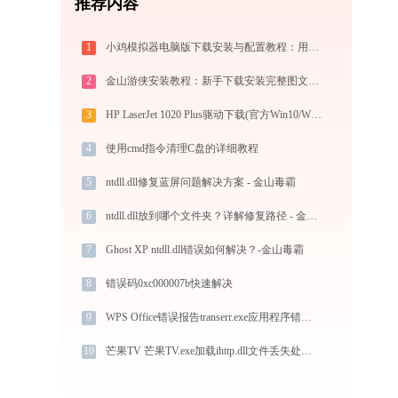
推荐内容
1
小鸡模拟器电脑版下载安装与配置教程：用电脑重温经典街机与掌机游戏
2
金山游侠安装教程：新手下载安装完整图文步骤
3
HP LaserJet 1020 Plus驱动下载(官方Win10/Win11)
4
使用cmd指令清理C盘的详细教程
5
ntdll.dll修复蓝屏问题解决方案 - 金山毒霸
6
ntdll.dll放到哪个文件夹？详解修复路径 - 金山毒霸
7
Ghost XP ntdll.dll错误如何解决？-金山毒霸
8
错误码0xc000007b快速解决
9
WPS Office错误报告transerr.exe应用程序错误0xc000000d解决方法
10
芒果TV 芒果TV.exe加载ihttp.dll文件丢失处理办法