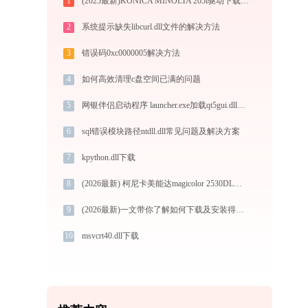
1
(2025最新)KONICA MINOLTA 205i驱动下载(官方)-支持Win10/Win11
2
系统提示缺失libcurl.dll文件的解决方法
3
错误码0xc0000005解决方法
4
如何高效清理c盘空间已满的问题
5
网银伴侣启动程序 launcher.exe加载qt5gui.dll文件丢失处理办法
6
sql错误模块路径ntdll.dll常见问题及解决方案
7
kpython.dll下载
8
(2026最新) 柯尼卡美能达magicolor 2530DL快速连接教程 - 金山毒霸
9
(2026最新)一文带你了解如何下载及安装得力p2500d打印机驱动
10
msvcrt40.dll下载