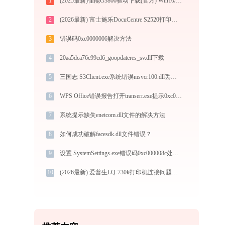
1
(2025最新)佳能G3800驱动下载(官方) Win10/Win11支持
2
(2026最新) 富士施乐DocuCentre S2520打印机连接指南 - 金山毒霸
3
错误码0xc0000006解决方法
4
20aa5dca76c99cd6_goopdateres_sv.dll下载
5
三国志 S3Client.exe系统错误msvcr100.dll丢失如何解决
6
WPS Office错误报告打开transerr.exe提示0xc000000d错误码怎么办
7
系统提示缺失enetcom.dll文件的解决方法
8
如何成功破解facesdk.dll文件错误？
9
设置 SystemSettings.exe错误码0xc000008c处理办法
10
(2026最新) 爱普生LQ-730k打印机连接问题解决方法