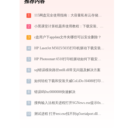
推荐内容
1
115网盘完全使用指南：大容量私有云存储的注册、管理与分享全攻略（2026最新）
2
小黑课堂计算机题库使用教程：下载安装、模拟考试与高效刷题全攻略
3
c盘用户下appdata文件夹哪些可以安全删除？
4
HP LaserJet M5025/5035打印机驱动下载安装步骤详细解析，让安装更简单
5
HP Photosmart 6510打印机驱动如何下载安装？这里有你需要的所有信息
6
sql错误模块路径ntdll.dll常见问题及解决方案
7
如何轻松下载和安装天威CoLiDo H4080打印机驱动？跟着这篇指南走
8
错误码0xc0000006快速解决
9
搜狗输入法相关进程打开SGNews.exe提示0xc0000043错误码怎么办
10
测试进程 打开test.exe找不到qt5serialport.dll怎么办