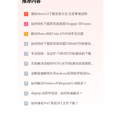
推荐内容
1
微软directx12下载安装方法 注意事项说明
2
如何轻松下载和安装惠普Designjet 500 mono(42英寸)(C7770E)打印机驱动？跟着这篇指南走
3
解决Mono.dll在Unity iOS中的常见问题
4
如何轻松下载和安装利盟E360dn打印机驱动？跟着这篇指南走
5
专业指南：实达IP-730KII打印机驱动的下载与安装步骤详解
6
完美解决佳能MF631Cn打印机驱动安装困扰，全面下载安装教程
7
诊断疑难解答向导msdt.exe应用程序错误0xc0000005解决方法
8
如何解决Windows中的openal32.dll错误？
9
dbghelp.dll异常错误：如何快速解决？
10
如何修改Win7系统DLL文件下载？