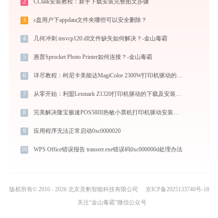
2
CCtalk安装教程：新手下载安装完整图文步骤
3
c盘用户下appdata文件夹哪些可以安全删除？
4
几何冲刺 msvcp120.dll文件缺失如何解决？-金山毒霸
5
惠普Sprocket Photo Printer如何连接？-金山毒霸
6
详尽教程：柯尼卡美能达MagiColor 2300W打印机驱动的正确下载与安装方式
7
从零开始：利盟Lexmark Z1320打印机驱动的下载及安装流程
8
完美解决隆宝极速POS58III热敏小票机打印机驱动安装困扰，全面下载安装教程
9
应用程序无法正常启动0xc0000020
10
WPS Office错误报告 transerr.exe错误码0xc000000d处理办法
版权所有© 2010 - 2026 北京灵豹智能科技有限公司
京ICP备2025133740号-18
关注“金山毒霸”微信公众号