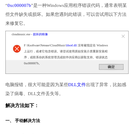
“
0xc000007b
”是一种Windows应用程序错误代码，通常表明某
些文件缺失或损坏。如果您遇到此错误，可以尝试用以下方法
来修复它。
cloudmusic.exe -
损坏的映像
F:\Ksoftware\Netease\CloudMusic\
libcef.dll
没有被指定在 Windows
上运行，或者它包含错误。请尝试使用原始安装介质重新安装程
序，或联系你的系统管理员或软件供应商以获取支持。错误状态
0xc000007b。
电脑报错，很大可能是因为某些
DLL文件
出现了异常，比如感
染了病毒、DLL文件丢失等。
解决方法如下：
一、 手动解决方法