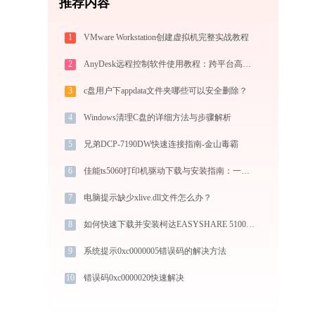
推荐内容
1
VMware Workstation创建虚拟机完整实战教程
2
AnyDesk远程控制软件使用教程：跨平台高速远程桌面连接完全指南
3
c盘用户下appdata文件夹哪些可以安全删除？
4
Windows清理C盘的详细方法与步骤解析
5
兄弟DCP-7190DW快速连接指南-金山毒霸
6
佳能ts5060打印机驱动下载与安装指南：一步步教您操作
7
电脑提示缺少xlive.dll文件怎么办？
8
如何快速下载并安装柯达EASYSHARE 5100打印机驱动：详细步骤解析
9
系统提示0xc0000005错误码的解决方法
10
错误码0xc0000020快速解决