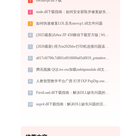
1
hwmuvpr.dll下载
2
node.dll下载指南：如何安全获取并修复缺失的DLL文件
3
如何快速修复LOL丢失msvcp1.dll文件问题
4
(2025最新)Zebra ZP 450驱动下载官方版 | Win10/Win11兼容
5
(2026最新) 得力m2020dw打印机连接问题该如何解决？-金山毒霸
6
a017c6f796c7d801ef010000a05df819_primitivetransformers.dll下载
7
腾讯视频 QQLive.exe加载unhttpmodule.dll文件丢失处理办法
8
人教智慧教学平台广西 打开JXP.PepDtp.exe找不到msvcr110.dll怎么办
9
FirstLoad.dll下载指南：解决DLL缺失问题的完整方案（32/64位官方免费版）
10
nspr4.dll下载指南：解决DLL缺失问题的完整方案