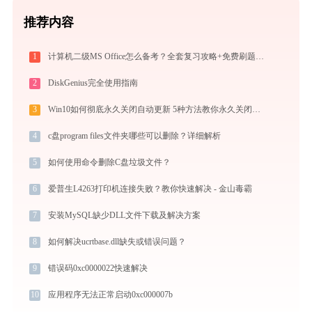
推荐内容
1
计算机二级MS Office怎么备考？全套复习攻略+免费刷题工具推荐
2
DiskGenius完全使用指南
3
Win10如何彻底永久关闭自动更新 5种方法教你永久关闭win10自动更新
4
c盘program files文件夹哪些可以删除？详细解析
5
如何使用命令删除C盘垃圾文件？
6
爱普生L4263打印机连接失败？教你快速解决 - 金山毒霸
7
安装MySQL缺少DLL文件下载及解决方案
8
如何解决ucrtbase.dll缺失或错误问题？
9
错误码0xc0000022快速解决
10
应用程序无法正常启动0xc000007b