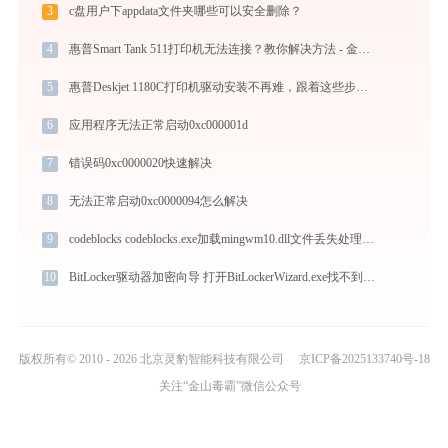
3
c盘用户下appdata文件夹哪些可以安全删除？
4
惠普Smart Tank 511打印机无法连接？教你解决方法 - 金山毒霸
5
惠普Deskjet 1180C打印机驱动安装不再难，跟着这些步骤一学就会
6
应用程序无法正常启动0xc000001d
7
错误码0xc0000020快速解决
8
无法正常启动0xc0000094怎么解决
9
codeblocks codeblocks.exe加载mingwm10.dll文件丢失处理办法
10
BitLocker驱动器加密向导 打开BitLockerWizard.exe找不到msvcp120.dll怎么办
版权所有© 2010 - 2026 北京灵豹智能科技有限公司
京ICP备2025133740号-18
关注“金山毒霸”微信公众号