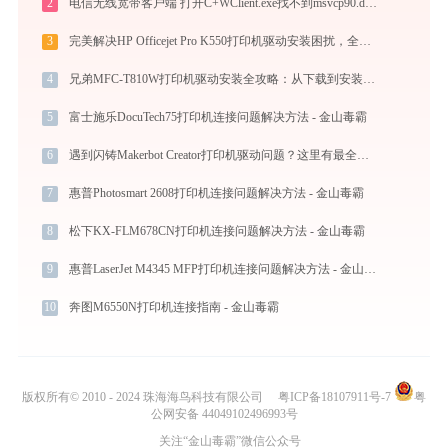
2
电信无线宽带客户端 打开C+WClient.exe找不到msvcp90.dll怎么办
3
完美解决HP Officejet Pro K550打印机驱动安装困扰，全面下载安装教程
4
兄弟MFC-T810W打印机驱动安装全攻略：从下载到安装完全教程
5
富士施乐DocuTech75打印机连接问题解决方法 - 金山毒霸
6
遇到闪铸Makerbot Creator打印机驱动问题？这里有最全的下载及安装指导
7
惠普Photosmart 2608打印机连接问题解决方法 - 金山毒霸
8
松下KX-FLM678CN打印机连接问题解决方法 - 金山毒霸
9
惠普LaserJet M4345 MFP打印机连接问题解决方法 - 金山毒霸
10
奔图M6550N打印机连接指南 - 金山毒霸
版权所有© 2010 - 2024 珠海海鸟科技有限公司
粤ICP备18107911号-7
粤
公网安备 44049102496993号
关注“金山毒霸”微信公众号