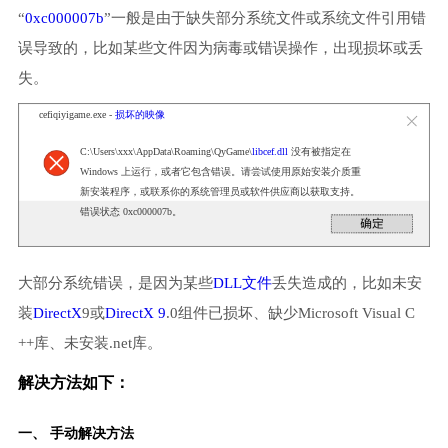
“
0xc000007b
”一般是由于缺失部分系统文件或系统文件引用错
误导致的，比如某些文件因为病毒或错误操作，出现损坏或丢
失。
cefiqiyigame.exe -
损坏的映像
C:\Users\xxx\AppData\Roaming\QyGame\
libcef.dll
没有被指定在
Windows 上运行，或者它包含错误。请尝试使用原始安装介质重
新安装程序，或联系你的系统管理员或软件供应商以获取支持。
错误状态 0xc000007b。
大部分系统错误，是因为某些
DLL文件
丢失造成的，比如未安
装
DirectX
9或
DirectX 9
.0组件已损坏、缺少Microsoft Visual C
++库、未安装.net库。
解决方法如下：
一、 手动解决方法