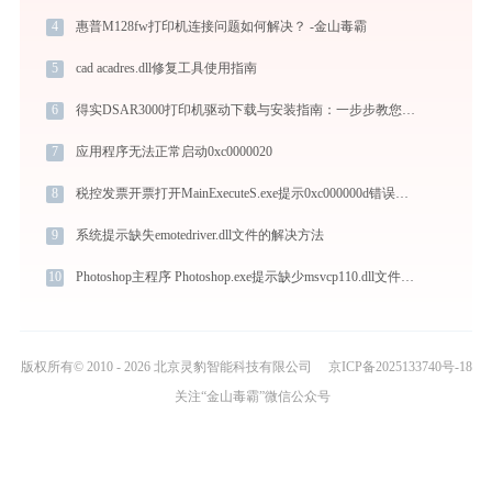
4
惠普M128fw打印机连接问题如何解决？ -金山毒霸
5
cad acadres.dll修复工具使用指南
6
得实DSAR3000打印机驱动下载与安装指南：一步步教您操作
7
应用程序无法正常启动0xc0000020
8
税控发票开票打开MainExecuteS.exe提示0xc000000d错误码怎么办
9
系统提示缺失emotedriver.dll文件的解决方法
10
Photoshop主程序 Photoshop.exe提示缺少msvcp110.dll文件的解决办法
版权所有© 2010 - 2026 北京灵豹智能科技有限公司
京ICP备2025133740号-18
关注“金山毒霸”微信公众号