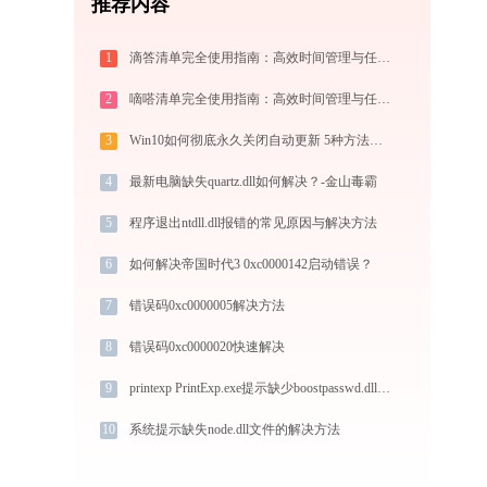
推荐内容
1
滴答清单完全使用指南：高效时间管理与任务规划工具，让你的每一天井井有条
2
嘀嗒清单完全使用指南：高效时间管理与任务规划工具，让你的每一天井井有条
3
Win10如何彻底永久关闭自动更新 5种方法教你永久关闭win10自动更新
4
最新电脑缺失quartz.dll如何解决？-金山毒霸
5
程序退出ntdll.dll报错的常见原因与解决方法
6
如何解决帝国时代3 0xc0000142启动错误？
7
错误码0xc0000005解决方法
8
错误码0xc0000020快速解决
9
printexp PrintExp.exe提示缺少boostpasswd.dll文件的解决办法
10
系统提示缺失node.dll文件的解决方法