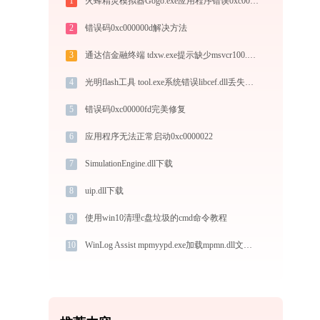
1
火蜂精灵模拟器Gogo.exe应用程序错误0xc0000005解决方法
2
错误码0xc000000d解决方法
3
通达信金融终端 tdxw.exe提示缺少msvcr100.dll文件的解决办法
4
光明flash工具 tool.exe系统错误libcef.dll丢失如何解决
5
错误码0xc00000fd完美修复
6
应用程序无法正常启动0xc0000022
7
SimulationEngine.dll下载
8
uip.dll下载
9
使用win10清理c盘垃圾的cmd命令教程
10
WinLog Assist mpmyypd.exe加载mpmn.dll文件丢失处理办法