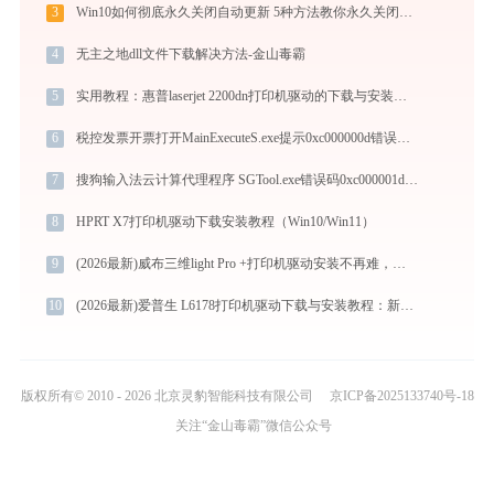
3
Win10如何彻底永久关闭自动更新 5种方法教你永久关闭win10自动更新
4
无主之地dll文件下载解决方法-金山毒霸
5
实用教程：惠普laserjet 2200dn打印机驱动的下载与安装技巧
6
税控发票开票打开MainExecuteS.exe提示0xc000000d错误码怎么办
7
搜狗输入法云计算代理程序 SGTool.exe错误码0xc000001d处理办法
8
HPRT X7打印机驱动下载安装教程（Win10/Win11）
9
(2026最新)威布三维light Pro +打印机驱动安装不再难，跟着这些步骤一学就会
10
(2026最新)爱普生 L6178打印机驱动下载与安装教程：新手也能轻松搞定
版权所有© 2010 - 2026 北京灵豹智能科技有限公司
京ICP备2025133740号-18
关注“金山毒霸”微信公众号