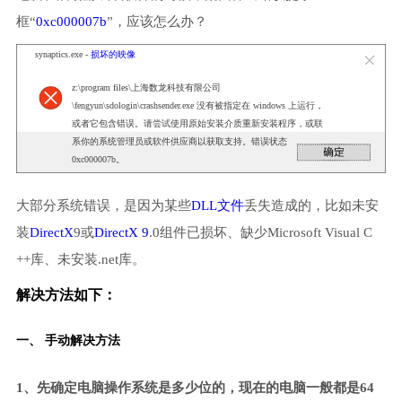
框“
0xc000007b
”，应该怎么办？
synaptics.exe -
损坏的映像
z:\program files\上海数龙科技有限公司
\fengyun\sdologin\crashsender.exe 没有被指定在 windows 上运行，
或者它包含错误。请尝试使用原始安装介质重新安装程序，或联
系你的系统管理员或软件供应商以获取支持。错误状态
0xc000007b。
大部分系统错误，是因为某些
DLL文件
丢失造成的，比如未安
装
DirectX
9或
DirectX 9
.0组件已损坏、缺少Microsoft Visual C
++库、未安装.net库。
解决方法如下：
一、 手动解决方法
1、先确定电脑操作系统是多少位的，现在的电脑一般都是64