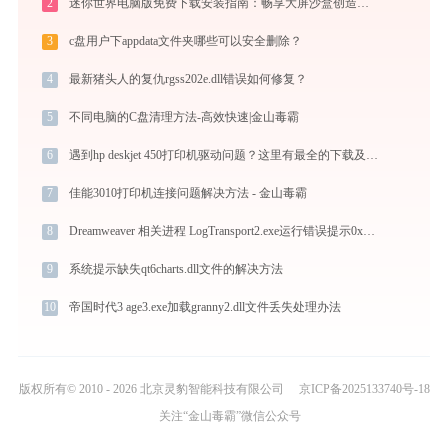
2
迷你世界电脑版免费下载安装指南：畅享大屏沙盒创造与联机乐趣
3
c盘用户下appdata文件夹哪些可以安全删除？
4
最新猪头人的复仇rgss202e.dll错误如何修复？
5
不同电脑的C盘清理方法-高效快速|金山毒霸
6
遇到hp deskjet 450打印机驱动问题？这里有最全的下载及安装指导
7
佳能3010打印机连接问题解决方法 - 金山毒霸
8
Dreamweaver 相关进程 LogTransport2.exe运行错误提示0xc000007b的解决办法
9
系统提示缺失qt6charts.dll文件的解决方法
10
帝国时代3 age3.exe加载granny2.dll文件丢失处理办法
版权所有© 2010 - 2026 北京灵豹智能科技有限公司
京ICP备2025133740号-18
关注“金山毒霸”微信公众号